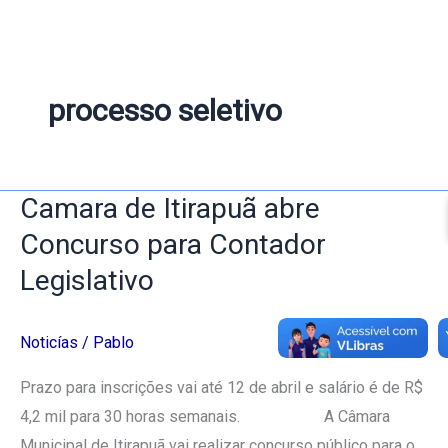
processo seletivo
Camara de Itirapuã abre
Camara
de
Concurso para Contador
Itirapuã
Legislativo
abre
Concurso
Noticías
/
Pablo
para
Contador
Prazo para inscrições vai até 12 de abril e salário é de R$
Legislativo
4,2 mil para 30 horas semanais. A Câmara
Municipal de Itirapuã vai realizar concurso público para o