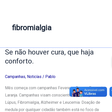
fibromialgia
Se não houver cura, que haja
Se
não
conforto.
houver
cura,
Campanhas
,
Noticías
/
Pablo
que
haja
Mês começa com campanhas Fevereiro Roxo e Fevereiro
conforto.
Laranja. Campanhas visam conscientizar população sobre
Lúpus, Fibromialgia, Alzheimer e Leucemia. Doação de
medula por qualquer cidadão também está no foco da